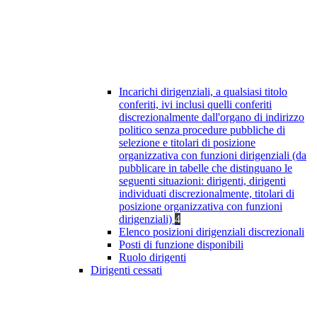
Incarichi dirigenziali, a qualsiasi titolo
conferiti, ivi inclusi quelli conferiti
discrezionalmente dall'organo di indirizzo
politico senza procedure pubbliche di
selezione e titolari di posizione
organizzativa con funzioni dirigenziali (da
pubblicare in tabelle che distinguano le
seguenti situazioni: dirigenti, dirigenti
individuati discrezionalmente, titolari di
posizione organizzativa con funzioni
dirigenziali)
4
Elenco posizioni dirigenziali discrezionali
Posti di funzione disponibili
Ruolo dirigenti
Dirigenti cessati