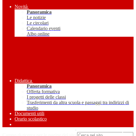
Novità
Panoramica
Le notizie
Le circolari
Calendario eventi
Albo online
Didattica
Panoramica
Offerta formativa
I progetti delle classi
Trasferimenti da altra scuola e passaggi tra indirizzi di
studio
Documenti utili
Orario scolastico
Amministrazione Trasparente
Campo di ricerca per le pagine del sito