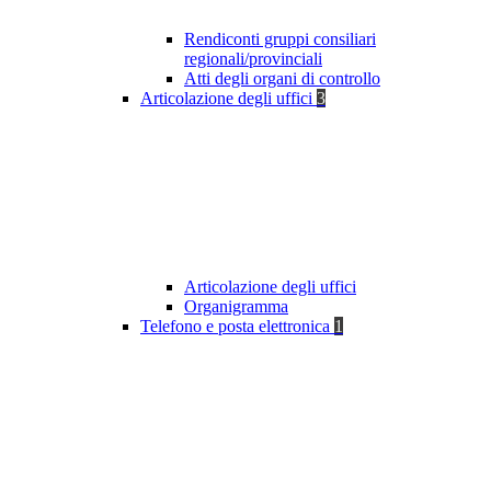
Rendiconti gruppi consiliari
regionali/provinciali
Atti degli organi di controllo
Articolazione degli uffici
3
Articolazione degli uffici
Organigramma
Telefono e posta elettronica
1