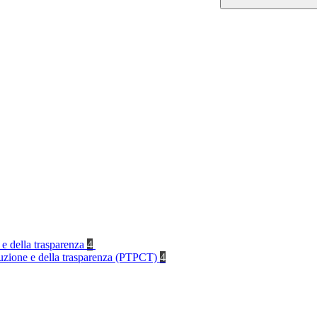
 e della trasparenza
4
rruzione e della trasparenza (PTPCT)
4