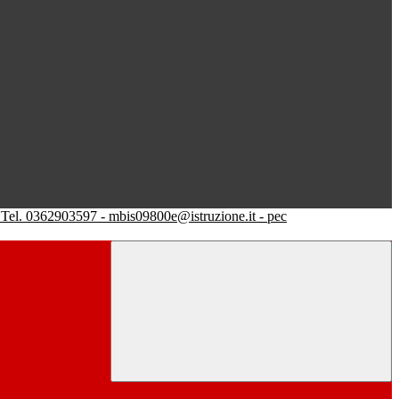
Tel. 0362903597 - mbis09800e@istruzione.it - pec