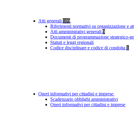
Atti generali
189
Riferimenti normativi su organizzazione e at
Atti amministrativi generali
9
Documenti di programmazione strategico-ge
Statuti e leggi regionali
Codice disciplinare e codice di condotta
1
Oneri informativi per cittadini e imprese
Scadenzario obblighi amministrativi
Oneri informativi per cittadini e imprese