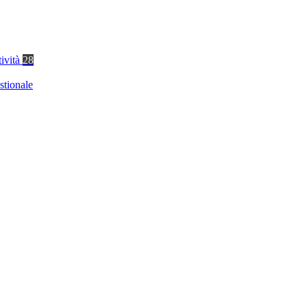
tività
28
stionale