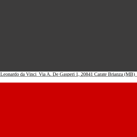
 Leonardo da Vinci
Via A. De Gasperi 1, 20841 Carate Brianza (MB)