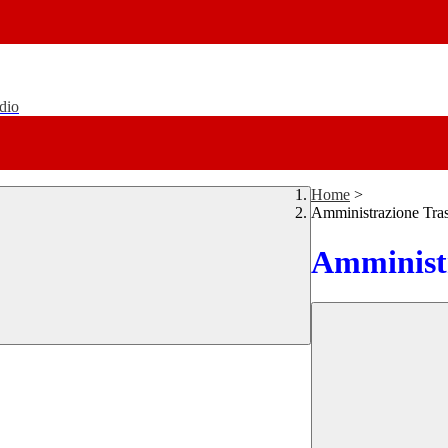
udio
Home
>
Amministrazione Tra
Amministr