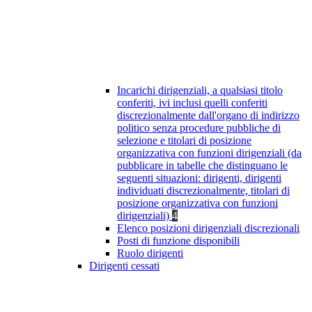
Incarichi dirigenziali, a qualsiasi titolo
conferiti, ivi inclusi quelli conferiti
discrezionalmente dall'organo di indirizzo
politico senza procedure pubbliche di
selezione e titolari di posizione
organizzativa con funzioni dirigenziali (da
pubblicare in tabelle che distinguano le
seguenti situazioni: dirigenti, dirigenti
individuati discrezionalmente, titolari di
posizione organizzativa con funzioni
dirigenziali)
4
Elenco posizioni dirigenziali discrezionali
Posti di funzione disponibili
Ruolo dirigenti
Dirigenti cessati