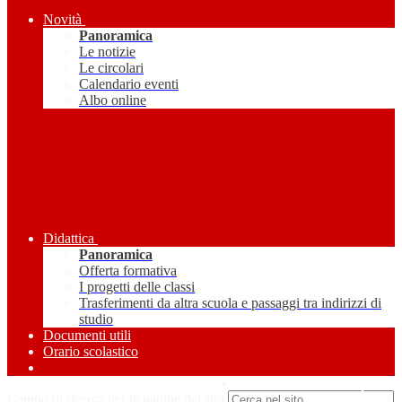
Novità
Panoramica
Le notizie
Le circolari
Calendario eventi
Albo online
Didattica
Panoramica
Offerta formativa
I progetti delle classi
Trasferimenti da altra scuola e passaggi tra indirizzi di
studio
Documenti utili
Orario scolastico
Amministrazione Trasparente
Campo di ricerca per le pagine del sito