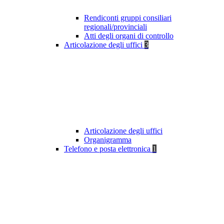
Rendiconti gruppi consiliari
regionali/provinciali
Atti degli organi di controllo
Articolazione degli uffici
3
Articolazione degli uffici
Organigramma
Telefono e posta elettronica
1