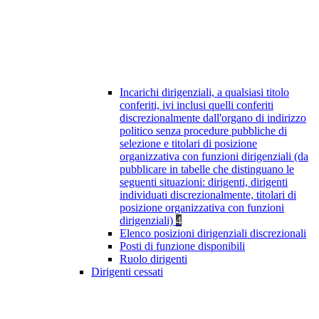
Incarichi dirigenziali, a qualsiasi titolo
conferiti, ivi inclusi quelli conferiti
discrezionalmente dall'organo di indirizzo
politico senza procedure pubbliche di
selezione e titolari di posizione
organizzativa con funzioni dirigenziali (da
pubblicare in tabelle che distinguano le
seguenti situazioni: dirigenti, dirigenti
individuati discrezionalmente, titolari di
posizione organizzativa con funzioni
dirigenziali)
4
Elenco posizioni dirigenziali discrezionali
Posti di funzione disponibili
Ruolo dirigenti
Dirigenti cessati