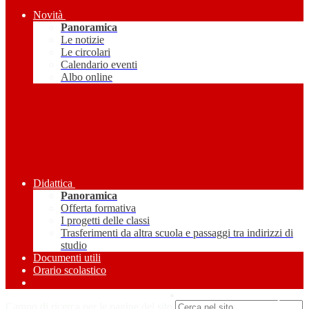
Novità
Panoramica
Le notizie
Le circolari
Calendario eventi
Albo online
Didattica
Panoramica
Offerta formativa
I progetti delle classi
Trasferimenti da altra scuola e passaggi tra indirizzi di
studio
Documenti utili
Orario scolastico
Amministrazione Trasparente
Campo di ricerca per le pagine del sito