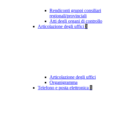
Rendiconti gruppi consiliari
regionali/provinciali
Atti degli organi di controllo
Articolazione degli uffici
3
Articolazione degli uffici
Organigramma
Telefono e posta elettronica
1