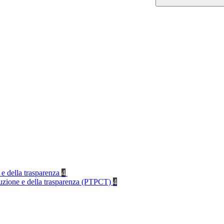
 e della trasparenza
4
rruzione e della trasparenza (PTPCT)
4