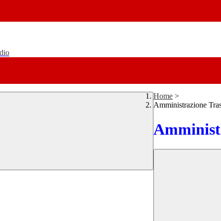
udio
Home
>
Amministrazione Tra
Amministr