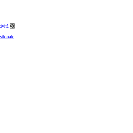
tività
28
stionale