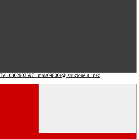
Tel. 0362903597 - mbis09800e@istruzione.it - pec