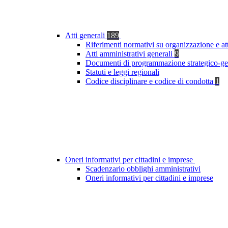
Atti generali
189
Riferimenti normativi su organizzazione e at
Atti amministrativi generali
9
Documenti di programmazione strategico-ge
Statuti e leggi regionali
Codice disciplinare e codice di condotta
1
Oneri informativi per cittadini e imprese
Scadenzario obblighi amministrativi
Oneri informativi per cittadini e imprese