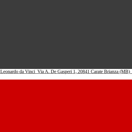
 Leonardo da Vinci
Via A. De Gasperi 1, 20841 Carate Brianza (MB)