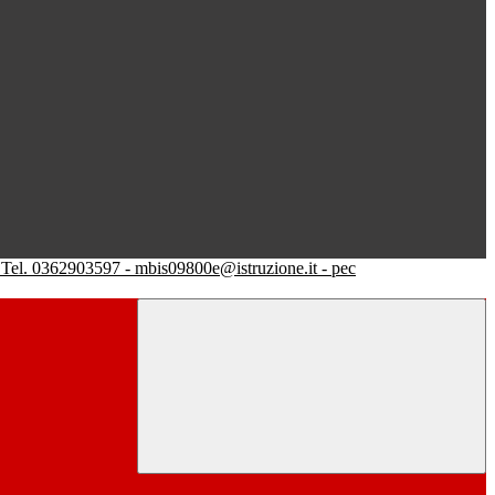
Tel. 0362903597 - mbis09800e@istruzione.it - pec