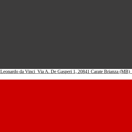
 Leonardo da Vinci
Via A. De Gasperi 1, 20841 Carate Brianza (MB)