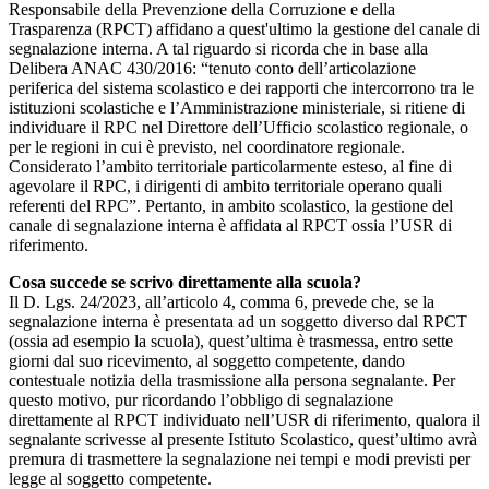
Responsabile della Prevenzione della Corruzione e della
Trasparenza (RPCT) affidano a quest'ultimo la gestione del canale di
segnalazione interna. A tal riguardo si ricorda che in base alla
Delibera ANAC 430/2016: “tenuto conto dell’articolazione
periferica del sistema scolastico e dei rapporti che intercorrono tra le
istituzioni scolastiche e l’Amministrazione ministeriale, si ritiene di
individuare il RPC nel Direttore dell’Ufficio scolastico regionale, o
per le regioni in cui è previsto, nel coordinatore regionale.
Considerato l’ambito territoriale particolarmente esteso, al fine di
agevolare il RPC, i dirigenti di ambito territoriale operano quali
referenti del RPC”. Pertanto, in ambito scolastico, la gestione del
canale di segnalazione interna è affidata al RPCT ossia l’USR di
riferimento.
Cosa succede se scrivo direttamente alla scuola?
Il D. Lgs. 24/2023, all’articolo 4, comma 6, prevede che, se la
segnalazione interna è presentata ad un soggetto diverso dal RPCT
(ossia ad esempio la scuola), quest’ultima è trasmessa, entro sette
giorni dal suo ricevimento, al soggetto competente, dando
contestuale notizia della trasmissione alla persona segnalante. Per
questo motivo, pur ricordando l’obbligo di segnalazione
direttamente al RPCT individuato nell’USR di riferimento, qualora il
segnalante scrivesse al presente Istituto Scolastico, quest’ultimo avrà
premura di trasmettere la segnalazione nei tempi e modi previsti per
legge al soggetto competente.