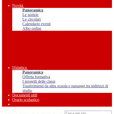
Novità
Panoramica
Le notizie
Le circolari
Calendario eventi
Albo online
Didattica
Panoramica
Offerta formativa
I progetti delle classi
Trasferimenti da altra scuola e passaggi tra indirizzi di
studio
Documenti utili
Orario scolastico
Amministrazione Trasparente
Campo di ricerca per le pagine del sito