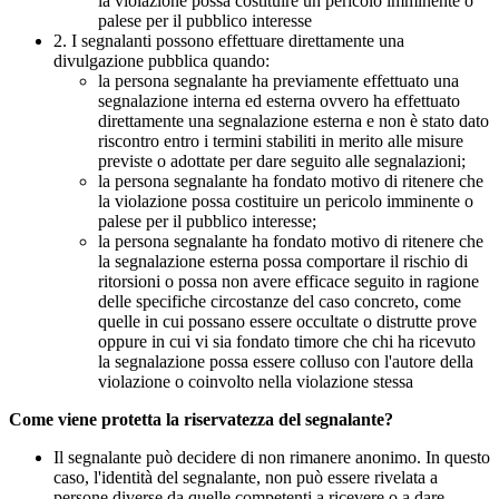
la violazione possa costituire un pericolo imminente o
palese per il pubblico interesse
2. I segnalanti possono effettuare direttamente una
divulgazione pubblica quando:
la persona segnalante ha previamente effettuato una
segnalazione interna ed esterna ovvero ha effettuato
direttamente una segnalazione esterna e non è stato dato
riscontro entro i termini stabiliti in merito alle misure
previste o adottate per dare seguito alle segnalazioni;
la persona segnalante ha fondato motivo di ritenere che
la violazione possa costituire un pericolo imminente o
palese per il pubblico interesse;
la persona segnalante ha fondato motivo di ritenere che
la segnalazione esterna possa comportare il rischio di
ritorsioni o possa non avere efficace seguito in ragione
delle specifiche circostanze del caso concreto, come
quelle in cui possano essere occultate o distrutte prove
oppure in cui vi sia fondato timore che chi ha ricevuto
la segnalazione possa essere colluso con l'autore della
violazione o coinvolto nella violazione stessa
Come viene protetta la riservatezza del segnalante?
Il segnalante può decidere di non rimanere anonimo. In questo
caso, l'identità del segnalante, non può essere rivelata a
persone diverse da quelle competenti a ricevere o a dare