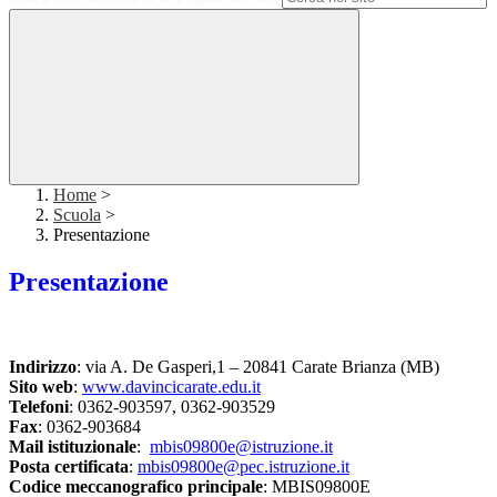
Home
>
Scuola
>
Presentazione
Presentazione
Indirizzo
: via A. De Gasperi,1 – 20841 Carate Brianza (MB)
Sito web
:
www.davincicarate.edu.it
Telefoni
: 0362-903597, 0362-903529
Fax
: 0362-903684
Mail istituzionale
:
mbis09800e@istruzione.it
Posta certificata
:
mbis09800e@pec.istruzione.it
Codice meccanografico principale
: MBIS09800E