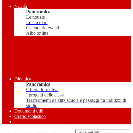
Novità
Panoramica
Le notizie
Le circolari
Calendario eventi
Albo online
Didattica
Panoramica
Offerta formativa
I progetti delle classi
Trasferimenti da altra scuola e passaggi tra indirizzi di
studio
Documenti utili
Orario scolastico
Amministrazione Trasparente
Campo di ricerca per le pagine del sito