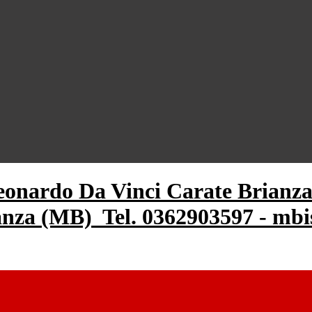
ianza (MB)
Tel. 0362903597 - mbi