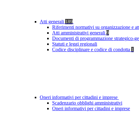
Atti generali
189
Riferimenti normativi su organizzazione e at
Atti amministrativi generali
9
Documenti di programmazione strategico-ge
Statuti e leggi regionali
Codice disciplinare e codice di condotta
1
Oneri informativi per cittadini e imprese
Scadenzario obblighi amministrativi
Oneri informativi per cittadini e imprese