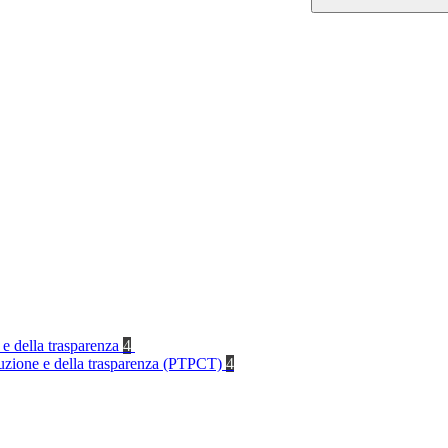
 e della trasparenza
4
rruzione e della trasparenza (PTPCT)
4