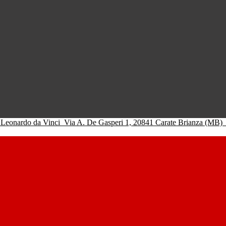
 Leonardo da Vinci
Via A. De Gasperi 1, 20841 Carate Brianza (MB)