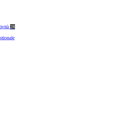
tività
28
stionale