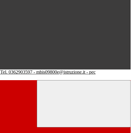
Tel. 0362903597 - mbis09800e@istruzione.it - pec