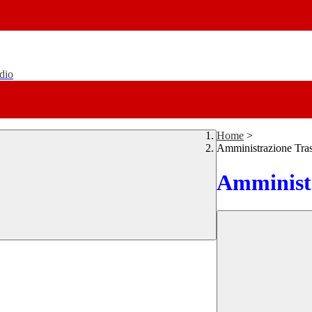
udio
Home
>
Amministrazione Tra
Amministr