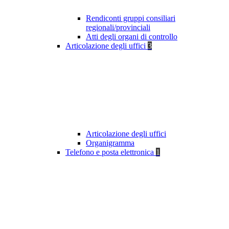
Rendiconti gruppi consiliari
regionali/provinciali
Atti degli organi di controllo
Articolazione degli uffici
3
Articolazione degli uffici
Organigramma
Telefono e posta elettronica
1