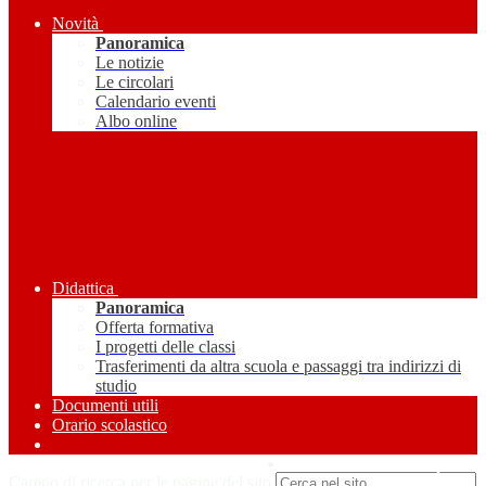
Novità
Panoramica
Le notizie
Le circolari
Calendario eventi
Albo online
Didattica
Panoramica
Offerta formativa
I progetti delle classi
Trasferimenti da altra scuola e passaggi tra indirizzi di
studio
Documenti utili
Orario scolastico
Amministrazione Trasparente
Campo di ricerca per le pagine del sito