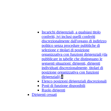
Incarichi dirigenziali, a qualsiasi titolo
conferiti, ivi inclusi quelli conferiti
discrezionalmente dall'organo di indirizzo
politico senza procedure pubbliche di
selezione e titolari di posizione
organizzativa con funzioni dirigenziali (da
pubblicare in tabelle che distinguano le
seguenti situazioni: dirigenti, dirigenti
individuati discrezionalmente, titolari di
posizione organizzativa con funzioni
dirigenziali)
4
Elenco posizioni dirigenziali discrezionali
Posti di funzione disponibili
Ruolo dirigenti
Dirigenti cessati