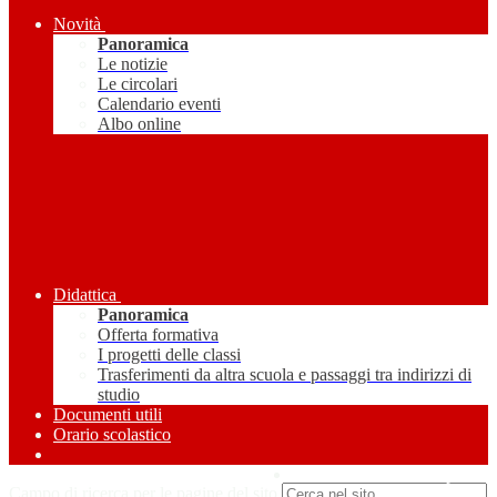
Novità
Panoramica
Le notizie
Le circolari
Calendario eventi
Albo online
Didattica
Panoramica
Offerta formativa
I progetti delle classi
Trasferimenti da altra scuola e passaggi tra indirizzi di
studio
Documenti utili
Orario scolastico
Amministrazione Trasparente
Campo di ricerca per le pagine del sito