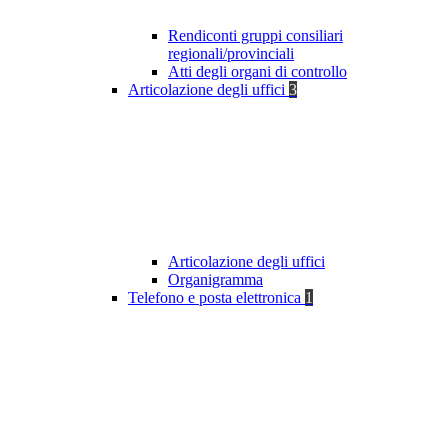
Rendiconti gruppi consiliari
regionali/provinciali
Atti degli organi di controllo
Articolazione degli uffici
3
Articolazione degli uffici
Organigramma
Telefono e posta elettronica
1