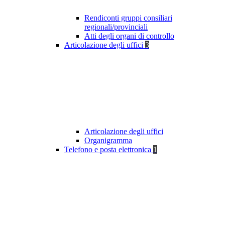
Rendiconti gruppi consiliari
regionali/provinciali
Atti degli organi di controllo
Articolazione degli uffici
3
Articolazione degli uffici
Organigramma
Telefono e posta elettronica
1