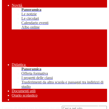
Novità
Panoramica
Le notizie
Le circolari
Calendario eventi
Albo online
Didattica
Panoramica
Offerta formativa
I progetti delle classi
Trasferimenti da altra scuola e passaggi tra indirizzi di
studio
Documenti utili
Orario scolastico
Amministrazione Trasparente
Campo di ricerca per le pagine del sito