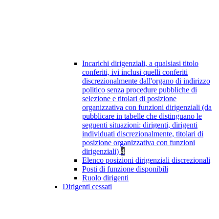
Incarichi dirigenziali, a qualsiasi titolo
conferiti, ivi inclusi quelli conferiti
discrezionalmente dall'organo di indirizzo
politico senza procedure pubbliche di
selezione e titolari di posizione
organizzativa con funzioni dirigenziali (da
pubblicare in tabelle che distinguano le
seguenti situazioni: dirigenti, dirigenti
individuati discrezionalmente, titolari di
posizione organizzativa con funzioni
dirigenziali)
4
Elenco posizioni dirigenziali discrezionali
Posti di funzione disponibili
Ruolo dirigenti
Dirigenti cessati