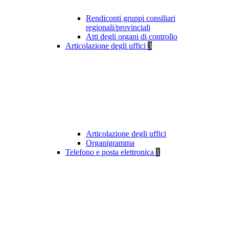
Rendiconti gruppi consiliari
regionali/provinciali
Atti degli organi di controllo
Articolazione degli uffici
3
Articolazione degli uffici
Organigramma
Telefono e posta elettronica
1