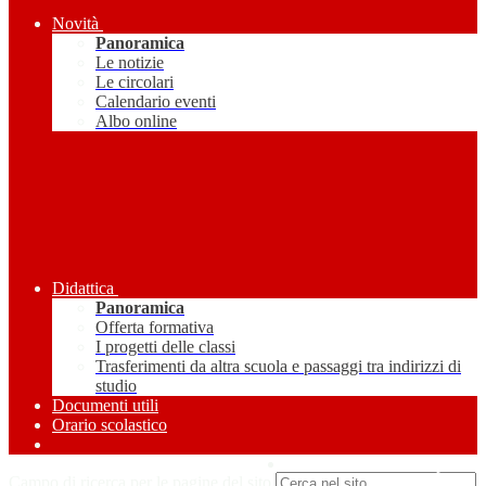
Novità
Panoramica
Le notizie
Le circolari
Calendario eventi
Albo online
Didattica
Panoramica
Offerta formativa
I progetti delle classi
Trasferimenti da altra scuola e passaggi tra indirizzi di
studio
Documenti utili
Orario scolastico
Amministrazione Trasparente
Campo di ricerca per le pagine del sito