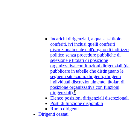
Incarichi dirigenziali, a qualsiasi titolo
conferiti, ivi inclusi quelli conferiti
discrezionalmente dall'organo di indirizzo
politico senza procedure pubbliche di
selezione e titolari di posizione
organizzativa con funzioni dirigenziali (da
pubblicare in tabelle che distinguano le
seguenti situazioni: dirigenti, dirigenti
individuati discrezionalmente, titolari di
posizione organizzativa con funzioni
dirigenziali)
4
Elenco posizioni dirigenziali discrezionali
Posti di funzione disponibili
Ruolo dirigenti
Dirigenti cessati