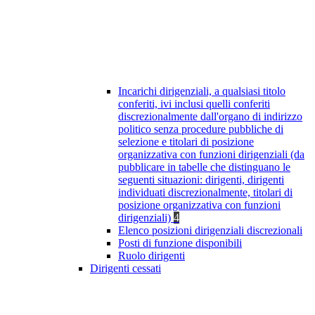
Incarichi dirigenziali, a qualsiasi titolo
conferiti, ivi inclusi quelli conferiti
discrezionalmente dall'organo di indirizzo
politico senza procedure pubbliche di
selezione e titolari di posizione
organizzativa con funzioni dirigenziali (da
pubblicare in tabelle che distinguano le
seguenti situazioni: dirigenti, dirigenti
individuati discrezionalmente, titolari di
posizione organizzativa con funzioni
dirigenziali)
4
Elenco posizioni dirigenziali discrezionali
Posti di funzione disponibili
Ruolo dirigenti
Dirigenti cessati