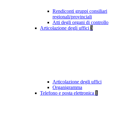
Rendiconti gruppi consiliari
regionali/provinciali
Atti degli organi di controllo
Articolazione degli uffici
3
Articolazione degli uffici
Organigramma
Telefono e posta elettronica
1