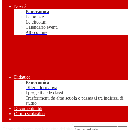
Novità
Panoramica
Le notizie
Le circolari
Calendario eventi
Albo online
Didattica
Panoramica
Offerta formativa
I progetti delle classi
Trasferimenti da altra scuola e passaggi tra indirizzi di
studio
Documenti utili
Orario scolastico
Amministrazione Trasparente
Campo di ricerca per le pagine del sito