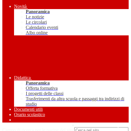
Novità
Panoramica
Le notizie
Le circolari
Calendario eventi
Albo online
Didattica
Panoramica
Offerta formativa
I progetti delle classi
Trasferimenti da altra scuola e passaggi tra indirizzi di
studio
Documenti utili
Orario scolastico
Amministrazione Trasparente
Campo di ricerca per le pagine del sito