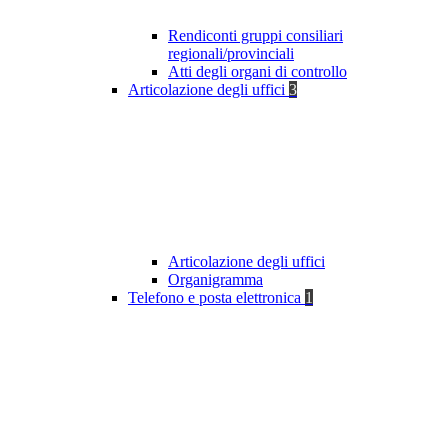
Rendiconti gruppi consiliari
regionali/provinciali
Atti degli organi di controllo
Articolazione degli uffici
3
Articolazione degli uffici
Organigramma
Telefono e posta elettronica
1