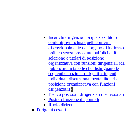
Incarichi dirigenziali, a qualsiasi titolo
conferiti, ivi inclusi quelli conferiti
discrezionalmente dall'organo di indirizzo
politico senza procedure pubbliche di
selezione e titolari di posizione
organizzativa con funzioni dirigenziali (da
pubblicare in tabelle che distinguano le
seguenti situazioni: dirigenti, dirigenti
individuati discrezionalmente, titolari di
posizione organizzativa con funzioni
dirigenziali)
4
Elenco posizioni dirigenziali discrezionali
Posti di funzione disponibili
Ruolo dirigenti
Dirigenti cessati