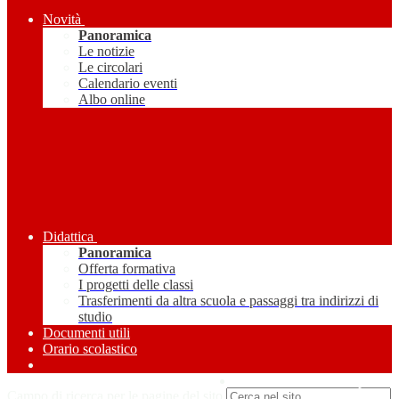
Novità
Panoramica
Le notizie
Le circolari
Calendario eventi
Albo online
Didattica
Panoramica
Offerta formativa
I progetti delle classi
Trasferimenti da altra scuola e passaggi tra indirizzi di
studio
Documenti utili
Orario scolastico
Amministrazione Trasparente
Campo di ricerca per le pagine del sito