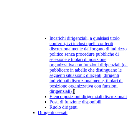
Incarichi dirigenziali, a qualsiasi titolo
conferiti, ivi inclusi quelli conferiti
discrezionalmente dall'organo di indirizzo
politico senza procedure pubbliche di
selezione e titolari di posizione
organizzativa con funzioni dirigenziali (da
pubblicare in tabelle che distinguano le
seguenti situazioni: dirigenti, dirigenti
individuati discrezionalmente, titolari di
posizione organizzativa con funzioni
dirigenziali)
4
Elenco posizioni dirigenziali discrezionali
Posti di funzione disponibili
Ruolo dirigenti
Dirigenti cessati