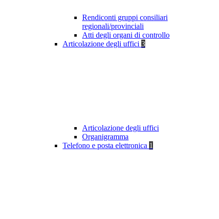
Rendiconti gruppi consiliari
regionali/provinciali
Atti degli organi di controllo
Articolazione degli uffici
3
Articolazione degli uffici
Organigramma
Telefono e posta elettronica
1