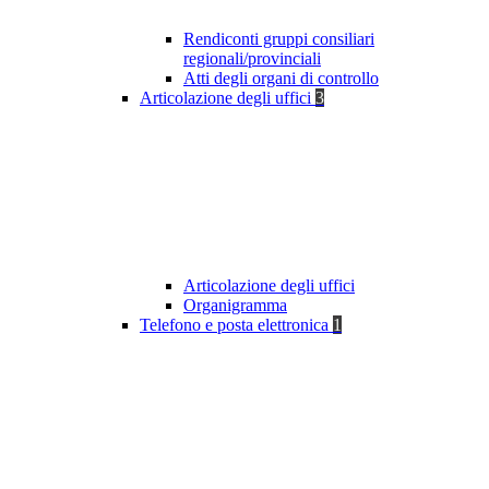
Rendiconti gruppi consiliari
regionali/provinciali
Atti degli organi di controllo
Articolazione degli uffici
3
Articolazione degli uffici
Organigramma
Telefono e posta elettronica
1