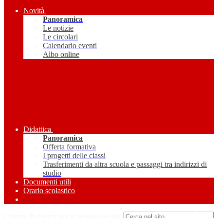
Novità
Panoramica
Le notizie
Le circolari
Calendario eventi
Albo online
Didattica
Panoramica
Offerta formativa
I progetti delle classi
Trasferimenti da altra scuola e passaggi tra indirizzi di
studio
Documenti utili
Orario scolastico
Amministrazione Trasparente
Campo di ricerca per le pagine del sito