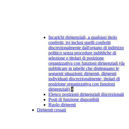
Incarichi dirigenziali, a qualsiasi titolo
conferiti, ivi inclusi quelli conferiti
discrezionalmente dall'organo di indirizzo
politico senza procedure pubbliche di
selezione e titolari di posizione
organizzativa con funzioni dirigenziali (da
pubblicare in tabelle che distinguano le
seguenti situazioni: dirigenti, dirigenti
individuati discrezionalmente, titolari di
posizione organizzativa con funzioni
dirigenziali)
4
Elenco posizioni dirigenziali discrezionali
Posti di funzione disponibili
Ruolo dirigenti
Dirigenti cessati