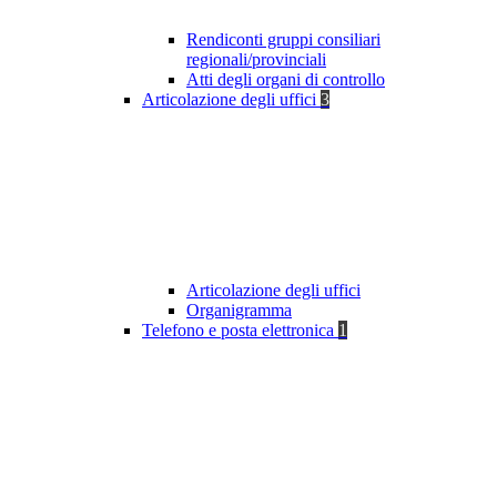
Rendiconti gruppi consiliari
regionali/provinciali
Atti degli organi di controllo
Articolazione degli uffici
3
Articolazione degli uffici
Organigramma
Telefono e posta elettronica
1