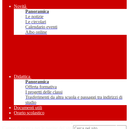
Novità
Panoramica
Le notizie
Le circolari
Calendario eventi
Albo online
Didattica
Panoramica
Offerta formativa
I progetti delle classi
Trasferimenti da altra scuola e passaggi tra indirizzi di
studio
Documenti utili
Orario scolastico
Amministrazione Trasparente
Campo di ricerca per le pagine del sito