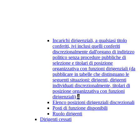
Incarichi dirigenziali, a qualsiasi titolo
conferiti, ivi inclusi quelli conferiti
discrezionalmente dall'organo di indirizzo
politico senza procedure pubbliche di
selezione e titolari di posizione
organizzativa con funzioni dirigenziali (da
pubblicare in tabelle che distinguano le
seguenti situazioni: dirigenti, dirigenti
individuati discrezionalmente, titolari di
posizione organizzativa con funzioni
dirigenziali)
4
Elenco posizioni dirigenziali discrezionali
Posti di funzione disponibili
Ruolo dirigenti
Dirigenti cessati