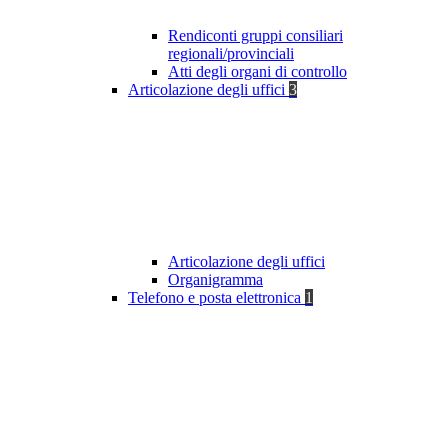
Rendiconti gruppi consiliari
regionali/provinciali
Atti degli organi di controllo
Articolazione degli uffici
3
Articolazione degli uffici
Organigramma
Telefono e posta elettronica
1