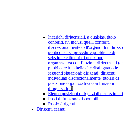
Incarichi dirigenziali, a qualsiasi titolo
conferiti, ivi inclusi quelli conferiti
discrezionalmente dall'organo di indirizzo
politico senza procedure pubbliche di
selezione e titolari di posizione
organizzativa con funzioni dirigenziali (da
pubblicare in tabelle che distinguano le
seguenti situazioni: dirigenti, dirigenti
individuati discrezionalmente, titolari di
posizione organizzativa con funzioni
dirigenziali)
4
Elenco posizioni dirigenziali discrezionali
Posti di funzione disponibili
Ruolo dirigenti
Dirigenti cessati