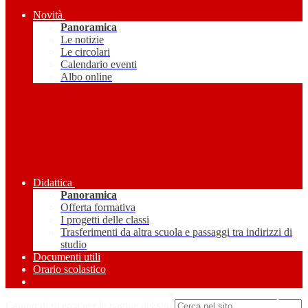
Novità
Panoramica
Le notizie
Le circolari
Calendario eventi
Albo online
Didattica
Panoramica
Offerta formativa
I progetti delle classi
Trasferimenti da altra scuola e passaggi tra indirizzi di
studio
Documenti utili
Orario scolastico
Amministrazione Trasparente
Campo di ricerca per le pagine del sito