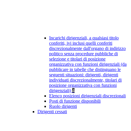
Incarichi dirigenziali, a qualsiasi titolo
conferiti, ivi inclusi quelli conferiti
discrezionalmente dall'organo di indirizzo
politico senza procedure pubbliche di
selezione e titolari di posizione
organizzativa con funzioni dirigenziali (da
pubblicare in tabelle che distinguano le
seguenti situazioni: dirigenti, dirigenti
individuati discrezionalmente, titolari di
posizione organizzativa con funzioni
dirigenziali)
4
Elenco posizioni dirigenziali discrezionali
Posti di funzione disponibili
Ruolo dirigenti
Dirigenti cessati