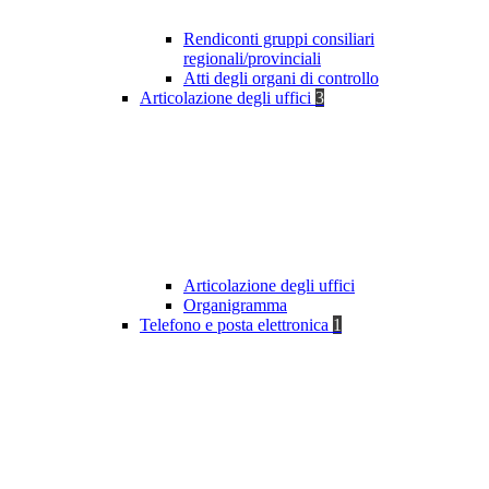
Rendiconti gruppi consiliari
regionali/provinciali
Atti degli organi di controllo
Articolazione degli uffici
3
Articolazione degli uffici
Organigramma
Telefono e posta elettronica
1