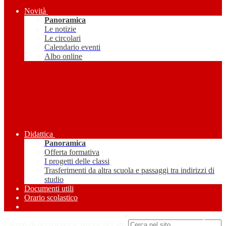
Novità
Panoramica
Le notizie
Le circolari
Calendario eventi
Albo online
Didattica
Panoramica
Offerta formativa
I progetti delle classi
Trasferimenti da altra scuola e passaggi tra indirizzi di
studio
Documenti utili
Orario scolastico
Amministrazione Trasparente
Campo di ricerca per le pagine del sito