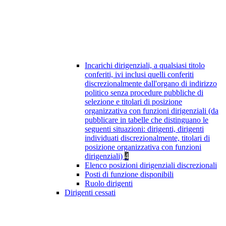
Incarichi dirigenziali, a qualsiasi titolo
conferiti, ivi inclusi quelli conferiti
discrezionalmente dall'organo di indirizzo
politico senza procedure pubbliche di
selezione e titolari di posizione
organizzativa con funzioni dirigenziali (da
pubblicare in tabelle che distinguano le
seguenti situazioni: dirigenti, dirigenti
individuati discrezionalmente, titolari di
posizione organizzativa con funzioni
dirigenziali)
4
Elenco posizioni dirigenziali discrezionali
Posti di funzione disponibili
Ruolo dirigenti
Dirigenti cessati