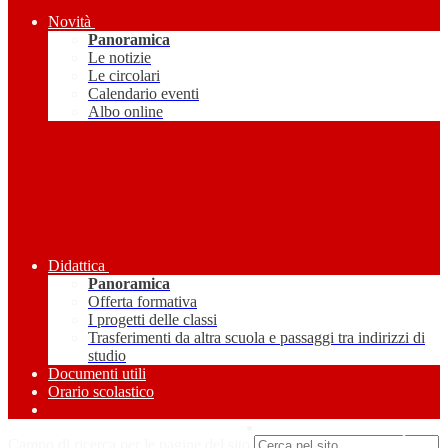
Novità
Panoramica
Le notizie
Le circolari
Calendario eventi
Albo online
Didattica
Panoramica
Offerta formativa
I progetti delle classi
Trasferimenti da altra scuola e passaggi tra indirizzi di
studio
Documenti utili
Orario scolastico
Amministrazione Trasparente
Campo di ricerca per le pagine del sito