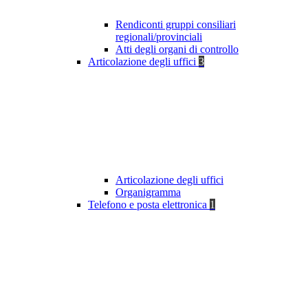
Rendiconti gruppi consiliari
regionali/provinciali
Atti degli organi di controllo
Articolazione degli uffici
3
Articolazione degli uffici
Organigramma
Telefono e posta elettronica
1