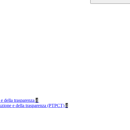
 e della trasparenza
4
rruzione e della trasparenza (PTPCT)
4