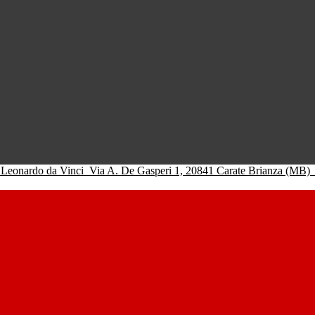
 Leonardo da Vinci
Via A. De Gasperi 1, 20841 Carate Brianza (MB)