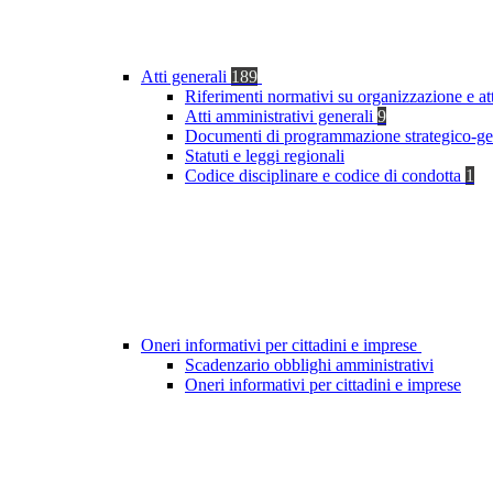
Atti generali
189
Riferimenti normativi su organizzazione e at
Atti amministrativi generali
9
Documenti di programmazione strategico-ge
Statuti e leggi regionali
Codice disciplinare e codice di condotta
1
Oneri informativi per cittadini e imprese
Scadenzario obblighi amministrativi
Oneri informativi per cittadini e imprese