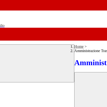
udio
Home
>
Amministrazione Tra
Amministr