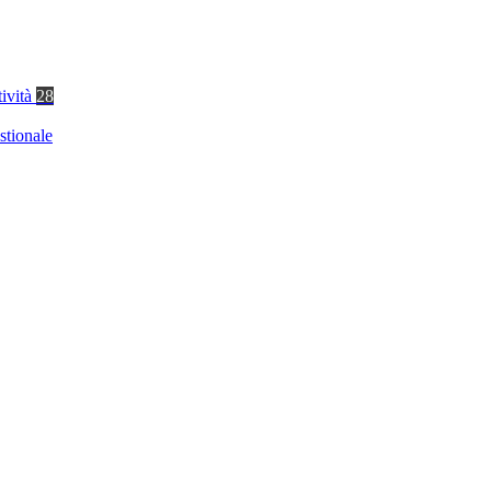
tività
28
stionale