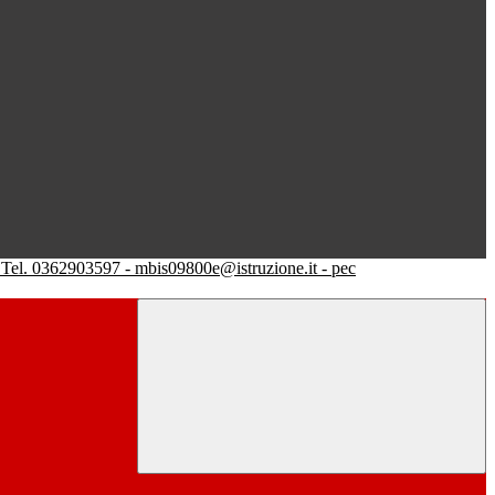
Tel. 0362903597 - mbis09800e@istruzione.it - pec