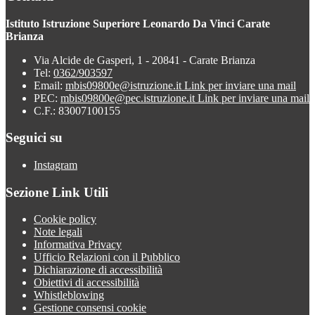
Istituto Istruzione Superiore Leonardo Da Vinci Carate
Brianza
Via Alcide de Gasperi, 1 - 20841 - Carate Brianza
Tel:
0362/903597
Email:
mbis09800e@istruzione.it
Link per inviare una mail
PEC:
mbis09800e@pec.istruzione.it
Link per inviare una mail
C.F.: 83007100155
Seguici su
Instagram
Sezione Link Utili
Cookie policy
Note legali
Informativa Privacy
Ufficio Relazioni con il Pubblico
Dichiarazione di accessibilità
Obiettivi di accessibilità
Whistleblowing
Gestione consensi cookie