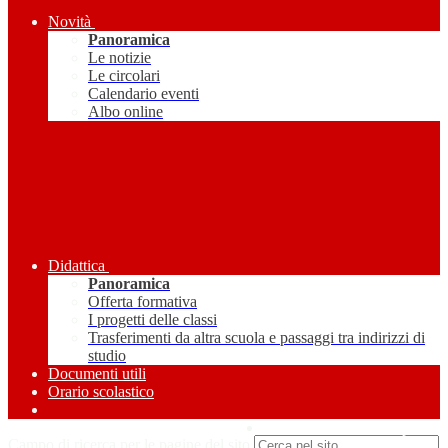
Novità
Panoramica
Le notizie
Le circolari
Calendario eventi
Albo online
Didattica
Panoramica
Offerta formativa
I progetti delle classi
Trasferimenti da altra scuola e passaggi tra indirizzi di
studio
Documenti utili
Orario scolastico
Amministrazione Trasparente
Campo di ricerca per le pagine del sito