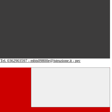
Tel. 0362903597 - mbis09800e@istruzione.it - pec