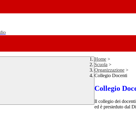
udio
Home
>
Scuola
>
Organizzazione
>
Collegio Docenti
Collegio Doc
Il collegio dei docenti
ed è presieduto dal D