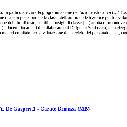
to. In particolare cura la programmazione dell’azione educativa (…) Esso 
 e la composizione delle classi, dell’orario delle lezioni e per lo svolg
e dei libri di testo, sentiti i consigli di classe (…) adotta o promuove
 docenti incaricati di collaborare col Dirigente Scolastico; (…) elegge 
arte del comitato per la valutazione del servizio del personale insegnant
a A. De Gasperi,1 - Carate Brianza (MB)