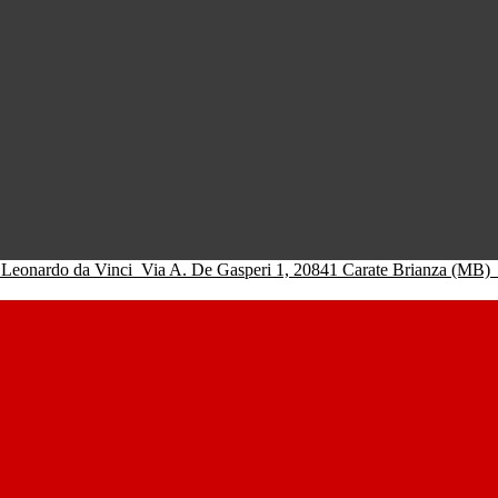
 Leonardo da Vinci
Via A. De Gasperi 1, 20841 Carate Brianza (MB)