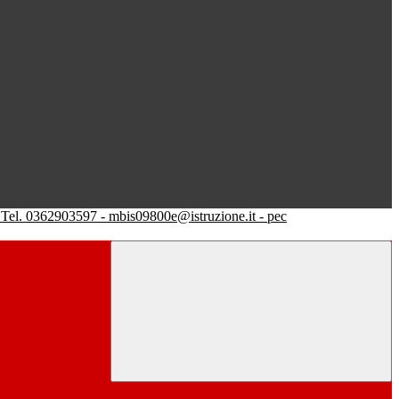
Tel. 0362903597 - mbis09800e@istruzione.it - pec