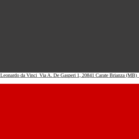
 Leonardo da Vinci
Via A. De Gasperi 1, 20841 Carate Brianza (MB)