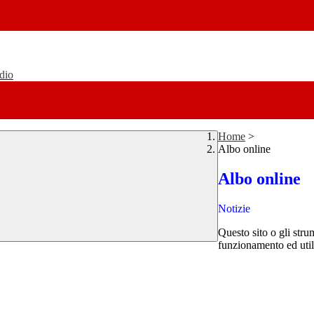
udio
Home
>
Albo online
Albo online
Notizie
Questo sito o gli stru
funzionamento ed utili 