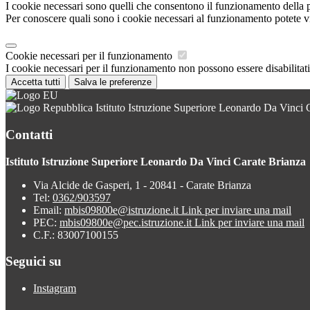
I cookie necessari sono quelli che consentono il funzionamento della pi
Per conoscere quali sono i cookie necessari al funzionamento potete v
Cookie necessari per il funzionamento
I cookie necessari per il funzionamento non possono essere disabilitati.
Accetta tutti
Salva le preferenze
Istituto Istruzione Superiore Leonardo Da Vinci 
Contatti
Istituto Istruzione Superiore Leonardo Da Vinci Carate Brianza
Via Alcide de Gasperi, 1 - 20841 - Carate Brianza
Tel:
0362/903597
Email:
mbis09800e@istruzione.it
Link per inviare una mail
PEC:
mbis09800e@pec.istruzione.it
Link per inviare una mail
C.F.: 83007100155
Seguici su
Instagram