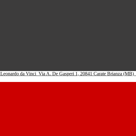
 Leonardo da Vinci
Via A. De Gasperi 1, 20841 Carate Brianza (MB)