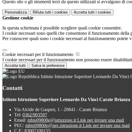
Questo sito o gli strumenti terzi da questo utilizzati si avvalgono di coo
Personalizza
Rifiuta tutti
i cookies
Accetta tutti
i cookies
Gestione cookie
In questa schermata è possibile scegliere quali cookie consentire.
I cookie necessari sono quelli che consentono il funzionamento della pi
Per conoscere quali sono i cookie necessari al funzionamento potete v
Cookie necessari per il funzionamento
I cookie necessari per il funzionamento non possono essere disabilitati.
Accetta tutti
Salva le preferenze
Istituto Istruzione Superiore Leonardo Da Vinci 
Contatti
Istituto Istruzione Superiore Leonardo Da Vinci Carate Brianza
Via Alcide de Gasperi, 1 - 20841 - Carate Brianza
Tel:
0362/903597
Email:
mbis09800e@istruzione.it
Link per inviare una mail
PEC:
mbis09800e@pec.istruzione.it
Link per inviare una mail
C.F.: 83007100155