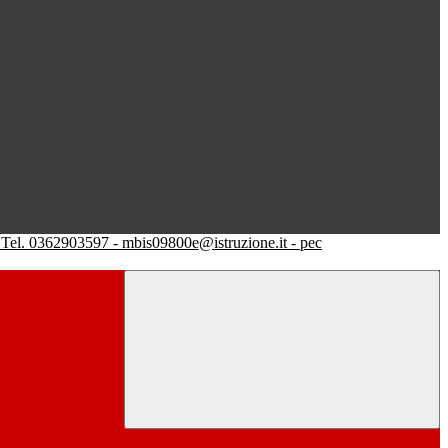
Tel. 0362903597 - mbis09800e@istruzione.it - pec