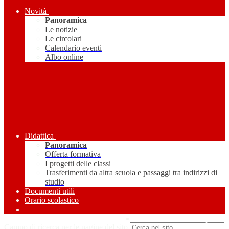
Novità
Panoramica
Le notizie
Le circolari
Calendario eventi
Albo online
Didattica
Panoramica
Offerta formativa
I progetti delle classi
Trasferimenti da altra scuola e passaggi tra indirizzi di
studio
Documenti utili
Orario scolastico
Amministrazione Trasparente
Campo di ricerca per le pagine del sito