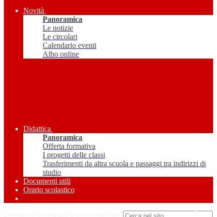
Novità
Panoramica
Le notizie
Le circolari
Calendario eventi
Albo online
Didattica
Panoramica
Offerta formativa
I progetti delle classi
Trasferimenti da altra scuola e passaggi tra indirizzi di
studio
Documenti utili
Orario scolastico
Amministrazione Trasparente
Campo di ricerca per le pagine del sito