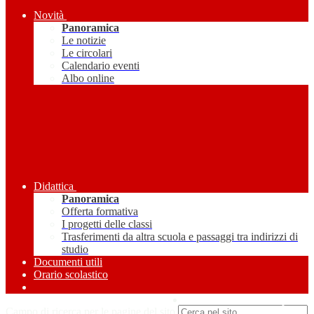
Novità
Panoramica
Le notizie
Le circolari
Calendario eventi
Albo online
Didattica
Panoramica
Offerta formativa
I progetti delle classi
Trasferimenti da altra scuola e passaggi tra indirizzi di
studio
Documenti utili
Orario scolastico
Amministrazione Trasparente
Campo di ricerca per le pagine del sito