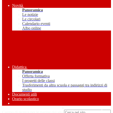
Novità
Panoramica
Le notizie
Le circolari
Calendario eventi
Albo online
Didattica
Panoramica
Offerta formativa
I progetti delle classi
Trasferimenti da altra scuola e passaggi tra indirizzi di
studio
Documenti utili
Orario scolastico
Amministrazione Trasparente
Campo di ricerca per le pagine del sito