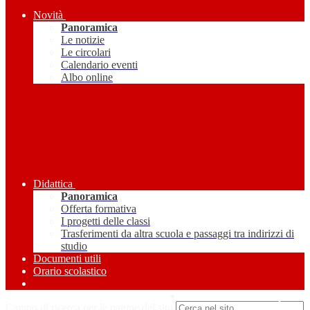
Novità
Panoramica
Le notizie
Le circolari
Calendario eventi
Albo online
Didattica
Panoramica
Offerta formativa
I progetti delle classi
Trasferimenti da altra scuola e passaggi tra indirizzi di
studio
Documenti utili
Orario scolastico
Amministrazione Trasparente
Campo di ricerca per le pagine del sito