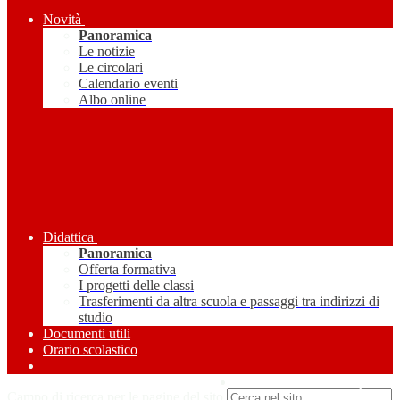
Novità
Panoramica
Le notizie
Le circolari
Calendario eventi
Albo online
Didattica
Panoramica
Offerta formativa
I progetti delle classi
Trasferimenti da altra scuola e passaggi tra indirizzi di
studio
Documenti utili
Orario scolastico
Amministrazione Trasparente
Campo di ricerca per le pagine del sito