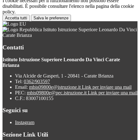
I cookie necessari per il funzionamento non possono essere
disabilitati. È possibile consultare l'elenco nella pagina della cookie
policy.
Accetta tutti
Salva le preferenze
Istituto Istruzione Superiore Leonardo Da Vinci
Carate Brianza
Contatti
Istituto Istruzione Superiore Leonardo Da Vinci Carate
Brianza
Via Alcide de Gasperi, 1 - 20841 - Carate Brianza
Tel:
0362/903597
Email:
mbis09800e@istruzione.it
Link per inviare una mail
PEC:
mbis09800e@pec.istruzione.it
Link per inviare una mail
C.F.: 83007100155
Seguici su
Instagram
Sezione Link Utili