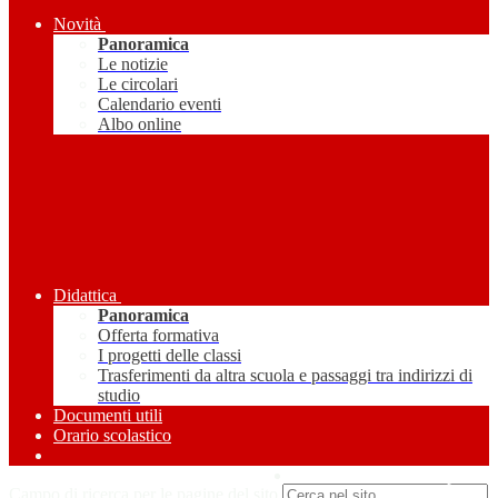
Novità
Panoramica
Le notizie
Le circolari
Calendario eventi
Albo online
Didattica
Panoramica
Offerta formativa
I progetti delle classi
Trasferimenti da altra scuola e passaggi tra indirizzi di
studio
Documenti utili
Orario scolastico
Amministrazione Trasparente
Campo di ricerca per le pagine del sito