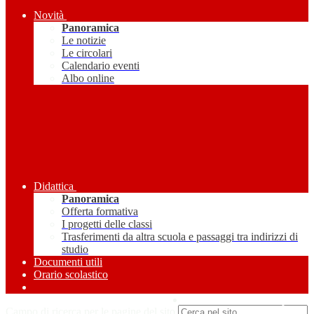
Novità
Panoramica
Le notizie
Le circolari
Calendario eventi
Albo online
Didattica
Panoramica
Offerta formativa
I progetti delle classi
Trasferimenti da altra scuola e passaggi tra indirizzi di
studio
Documenti utili
Orario scolastico
Amministrazione Trasparente
Campo di ricerca per le pagine del sito