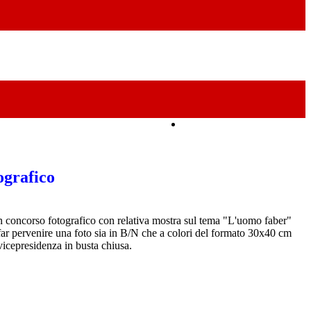
Amministrazione Trasparente
ografico
 un concorso fotografico con relativa mostra sul tema "L'uomo faber"
far pervenire una foto sia in B/N che a colori del formato 30x40 cm
 vicepresidenza in busta chiusa.