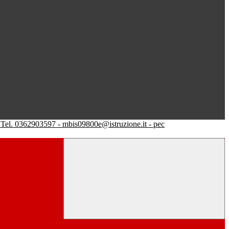
Tel. 0362903597 - mbis09800e@istruzione.it - pec