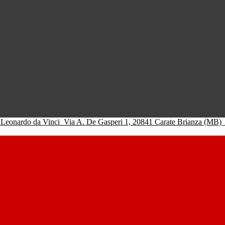
 Leonardo da Vinci
Via A. De Gasperi 1, 20841 Carate Brianza (MB)