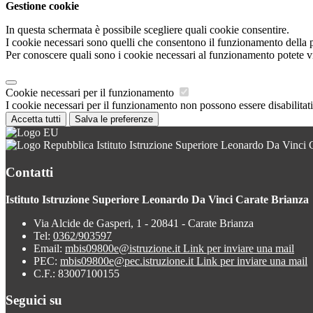
Gestione cookie
In questa schermata è possibile scegliere quali cookie consentire.
I cookie necessari sono quelli che consentono il funzionamento della pi
Per conoscere quali sono i cookie necessari al funzionamento potete v
Cookie necessari per il funzionamento
I cookie necessari per il funzionamento non possono essere disabilitati.
Accetta tutti
Salva le preferenze
Istituto Istruzione Superiore Leonardo Da Vinci 
Contatti
Istituto Istruzione Superiore Leonardo Da Vinci Carate Brianza
Via Alcide de Gasperi, 1 - 20841 - Carate Brianza
Tel:
0362/903597
Email:
mbis09800e@istruzione.it
Link per inviare una mail
PEC:
mbis09800e@pec.istruzione.it
Link per inviare una mail
C.F.: 83007100155
Seguici su