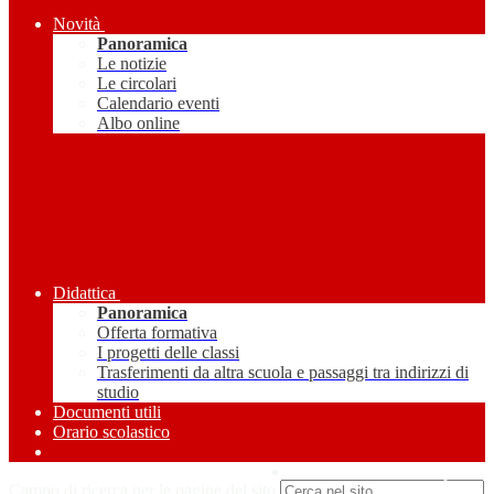
Novità
Panoramica
Le notizie
Le circolari
Calendario eventi
Albo online
Didattica
Panoramica
Offerta formativa
I progetti delle classi
Trasferimenti da altra scuola e passaggi tra indirizzi di
studio
Documenti utili
Orario scolastico
Amministrazione Trasparente
Campo di ricerca per le pagine del sito