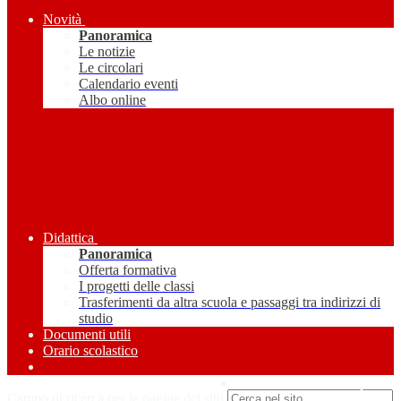
Novità
Panoramica
Le notizie
Le circolari
Calendario eventi
Albo online
Didattica
Panoramica
Offerta formativa
I progetti delle classi
Trasferimenti da altra scuola e passaggi tra indirizzi di
studio
Documenti utili
Orario scolastico
Amministrazione Trasparente
Campo di ricerca per le pagine del sito