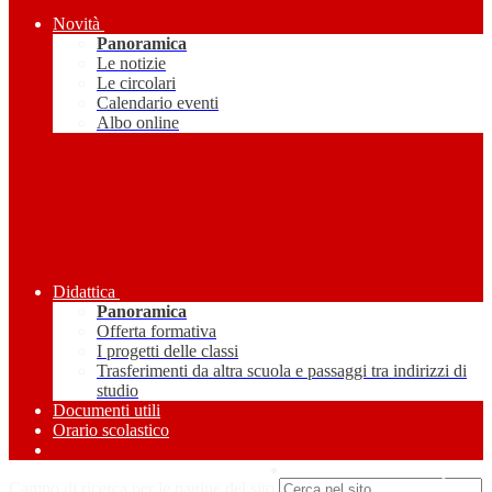
Novità
Panoramica
Le notizie
Le circolari
Calendario eventi
Albo online
Didattica
Panoramica
Offerta formativa
I progetti delle classi
Trasferimenti da altra scuola e passaggi tra indirizzi di
studio
Documenti utili
Orario scolastico
Amministrazione Trasparente
Campo di ricerca per le pagine del sito