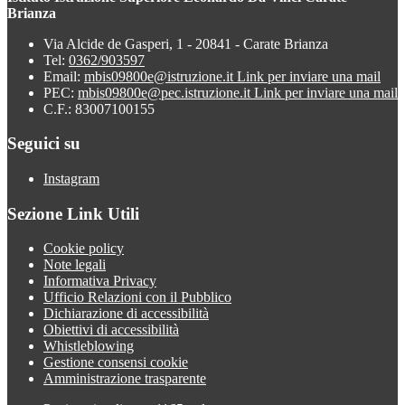
Brianza
Via Alcide de Gasperi, 1 - 20841 - Carate Brianza
Tel:
0362/903597
Email:
mbis09800e@istruzione.it
Link per inviare una mail
PEC:
mbis09800e@pec.istruzione.it
Link per inviare una mail
C.F.: 83007100155
Seguici su
Instagram
Sezione Link Utili
Cookie policy
Note legali
Informativa Privacy
Ufficio Relazioni con il Pubblico
Dichiarazione di accessibilità
Obiettivi di accessibilità
Whistleblowing
Gestione consensi cookie
Amministrazione trasparente