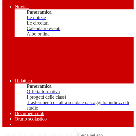
Novità
Panoramica
Le notizie
Le circolari
Calendario eventi
Albo online
Didattica
Panoramica
Offerta formativa
I progetti delle classi
Trasferimenti da altra scuola e passaggi tra indirizzi di
studio
Documenti utili
Orario scolastico
Amministrazione Trasparente
Campo di ricerca per le pagine del sito