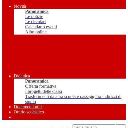
Novità
Panoramica
Le notizie
Le circolari
Calendario eventi
Albo online
Didattica
Panoramica
Offerta formativa
I progetti delle classi
Trasferimenti da altra scuola e passaggi tra indirizzi di
studio
Documenti utili
Orario scolastico
Amministrazione Trasparente
Campo di ricerca per le pagine del sito