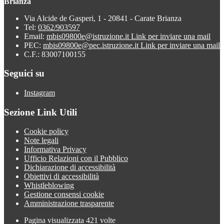
Brianza
Via Alcide de Gasperi, 1 - 20841 - Carate Brianza
Tel:
0362/903597
Email:
mbis09800e@istruzione.it
Link per inviare una mail
PEC:
mbis09800e@pec.istruzione.it
Link per inviare una mail
C.F.: 83007100155
Seguici su
Instagram
Sezione Link Utili
Cookie policy
Note legali
Informativa Privacy
Ufficio Relazioni con il Pubblico
Dichiarazione di accessibilità
Obiettivi di accessibilità
Whistleblowing
Gestione consensi cookie
Amministrazione trasparente
Pagina visualizzata
421
volte