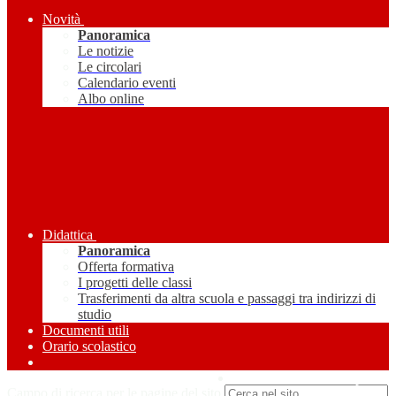
Novità
Panoramica
Le notizie
Le circolari
Calendario eventi
Albo online
Didattica
Panoramica
Offerta formativa
I progetti delle classi
Trasferimenti da altra scuola e passaggi tra indirizzi di
studio
Documenti utili
Orario scolastico
Amministrazione Trasparente
Campo di ricerca per le pagine del sito