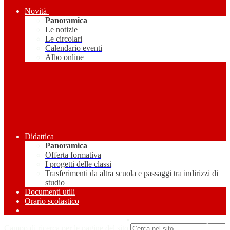
Novità
Panoramica
Le notizie
Le circolari
Calendario eventi
Albo online
Didattica
Panoramica
Offerta formativa
I progetti delle classi
Trasferimenti da altra scuola e passaggi tra indirizzi di
studio
Documenti utili
Orario scolastico
Amministrazione Trasparente
Campo di ricerca per le pagine del sito