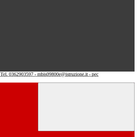
Tel. 0362903597 - mbis09800e@istruzione.it - pec