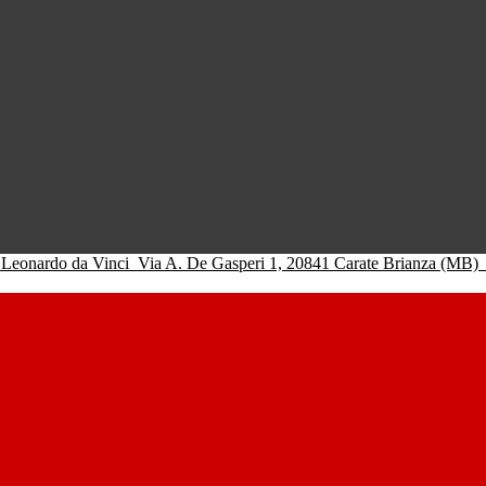
 Leonardo da Vinci
Via A. De Gasperi 1, 20841 Carate Brianza (MB)