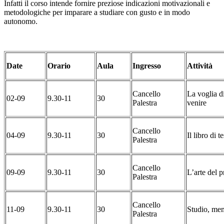
Infatti il corso intende fornire preziose indicazioni motivazionali e
metodologiche per imparare a studiare con gusto e in modo
autonomo.
Date
Orario
Aula
Ingresso
Attività
Cancello
La voglia d
02-09
9.30-11
30
Palestra
venire
Cancello
04-09
9.30-11
30
Il libro di 
Palestra
Cancello
09-09
9.30-11
30
L’arte del 
Palestra
Cancello
11-09
9.30-11
30
Studio, mem
Palestra