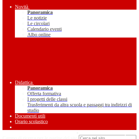
Novità
Panoramica
Le notizie
Le circolari
Calendario eventi
Albo online
Didattica
Panoramica
Offerta formativa
I progetti delle classi
Trasferimenti da altra scuola e passaggi tra indirizzi di
studio
Documenti utili
Orario scolastico
Amministrazione Trasparente
Campo di ricerca per le pagine del sito