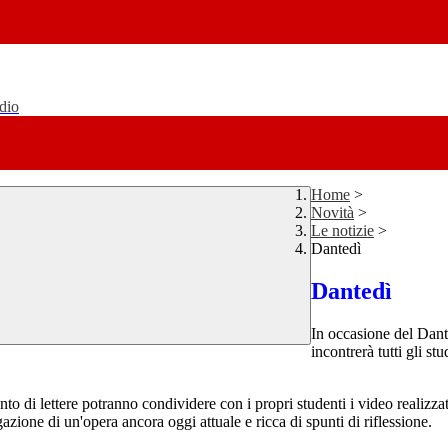
udio
Home
>
Novità
>
Le notizie
>
Dantedì
Dantedì
In occasione del Dant
incontrerà tutti gli s
ento di lettere potranno condividere con i propri studenti i video realizz
gazione di un'opera ancora oggi attuale e ricca di spunti di riflessione.