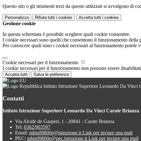
Questo sito o gli strumenti terzi da questo utilizzati si avvalgono di coo
Personalizza
Rifiuta tutti
i cookies
Accetta tutti
i cookies
Gestione cookie
In questa schermata è possibile scegliere quali cookie consentire.
I cookie necessari sono quelli che consentono il funzionamento della pi
Per conoscere quali sono i cookie necessari al funzionamento potete v
Cookie necessari per il funzionamento
I cookie necessari per il funzionamento non possono essere disabilitati.
Accetta tutti
Salva le preferenze
Istituto Istruzione Superiore Leonardo Da Vinci 
Contatti
Istituto Istruzione Superiore Leonardo Da Vinci Carate Brianza
Via Alcide de Gasperi, 1 - 20841 - Carate Brianza
Tel:
0362/903597
Email:
mbis09800e@istruzione.it
Link per inviare una mail
PEC:
mbis09800e@pec.istruzione.it
Link per inviare una mail