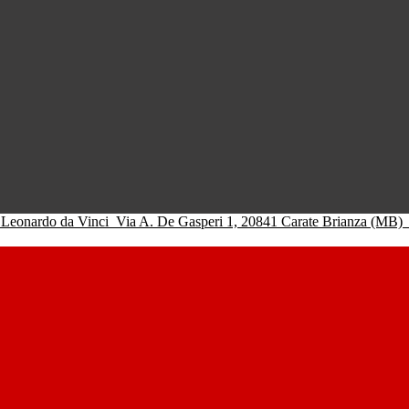
 Leonardo da Vinci
Via A. De Gasperi 1, 20841 Carate Brianza (MB)