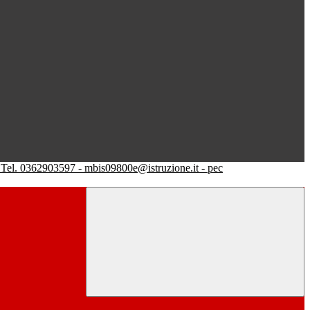
Tel. 0362903597 - mbis09800e@istruzione.it - pec