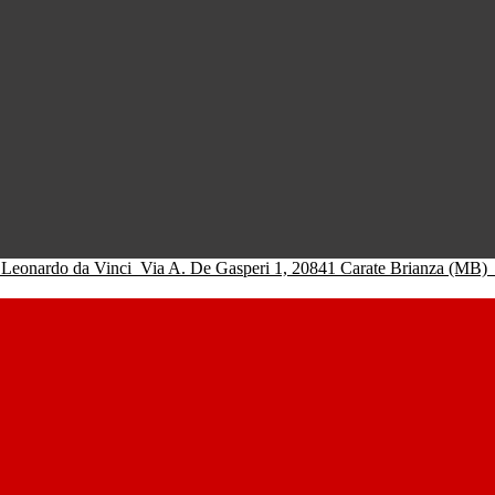
 Leonardo da Vinci
Via A. De Gasperi 1, 20841 Carate Brianza (MB)