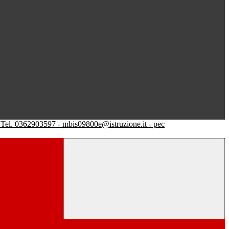
Tel. 0362903597 - mbis09800e@istruzione.it - pec