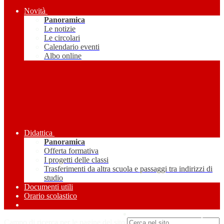
Novità
Panoramica
Le notizie
Le circolari
Calendario eventi
Albo online
Didattica
Panoramica
Offerta formativa
I progetti delle classi
Trasferimenti da altra scuola e passaggi tra indirizzi di
studio
Documenti utili
Orario scolastico
Amministrazione Trasparente
Campo di ricerca per le pagine del sito