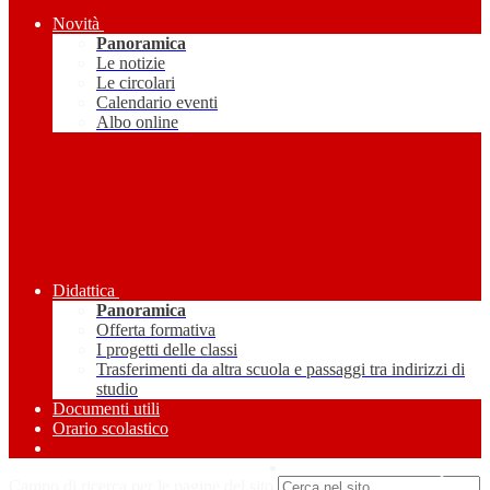
Novità
Panoramica
Le notizie
Le circolari
Calendario eventi
Albo online
Didattica
Panoramica
Offerta formativa
I progetti delle classi
Trasferimenti da altra scuola e passaggi tra indirizzi di
studio
Documenti utili
Orario scolastico
Amministrazione Trasparente
Campo di ricerca per le pagine del sito