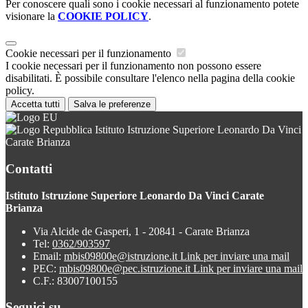
Per conoscere quali sono i cookie necessari al funzionamento potete
visionare la
COOKIE POLICY
.
Cookie necessari per il funzionamento
I cookie necessari per il funzionamento non possono essere
disabilitati. È possibile consultare l'elenco nella pagina della cookie
policy.
Accetta tutti
Salva le preferenze
Istituto Istruzione Superiore Leonardo Da Vinci
Carate Brianza
Contatti
Istituto Istruzione Superiore Leonardo Da Vinci Carate
Brianza
Via Alcide de Gasperi, 1 - 20841 - Carate Brianza
Tel:
0362/903597
Email:
mbis09800e@istruzione.it
Link per inviare una mail
PEC:
mbis09800e@pec.istruzione.it
Link per inviare una mail
C.F.: 83007100155
Seguici su