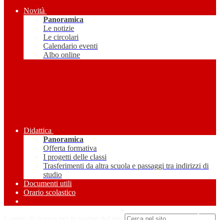
Novità
Panoramica
Le notizie
Le circolari
Calendario eventi
Albo online
Didattica
Panoramica
Offerta formativa
I progetti delle classi
Trasferimenti da altra scuola e passaggi tra indirizzi di
studio
Documenti utili
Orario scolastico
Amministrazione Trasparente
Campo di ricerca per le pagine del sito